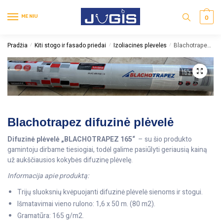
MENIU
0
Pradžia
Kiti stogo ir fasado priedai
Izoliacinės plėvelės
Blachotrapez difuzinė plėvelė
/
/
/
Blachotrapez difuzinė plėvelė
Difuzinė plėvelė „BLACHOTRAPEZ 165“
– su šio produkto
gamintoju dirbame tiesiogiai, todėl galime pasiūlyti geriausią kainą
už aukščiausios kokybės difuzinę plėvelę.
Informacija apie produktą:
Trijų sluoksnių kvėpuojanti difuzinė plėvelė sienoms ir stogui.
Išmatavimai vieno rulono: 1,6 x 50 m. (80 m2).
Gramatūra: 165 g/m2.