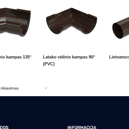
nis kampas 135°
Latako vidinis kampas 90°
Lietvamzd
(PVC)
DOS
INFORMACIJA