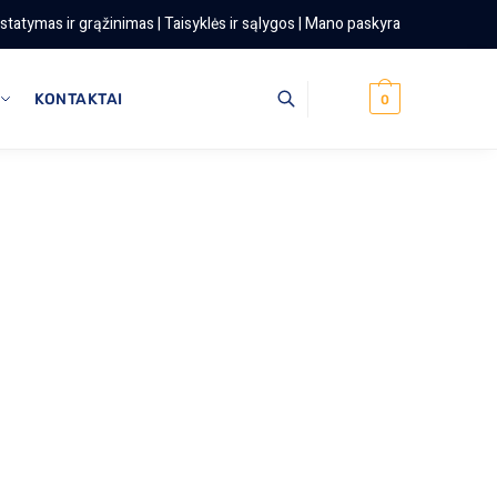
istatymas ir grąžinimas
|
Taisyklės ir sąlygos
|
Mano paskyra
KONTAKTAI
0