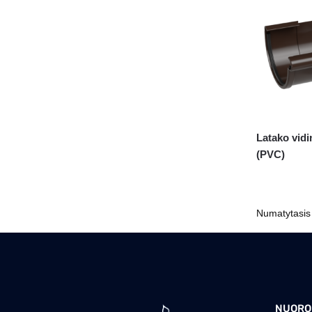
Latako vidi
(PVC)
NUORO