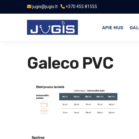
jugis@jugis.lt
+370 455 81555
APIE MUS
GAL
Galeco PVC