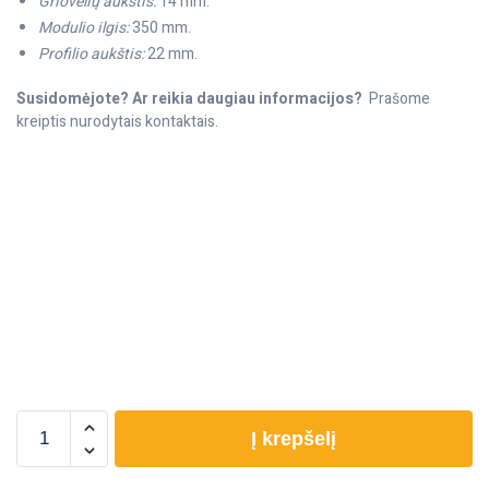
Griovelių aukštis:
14 mm.
Modulio ilgis:
350 mm.
Profilio aukštis:
22 mm.
Susidomėjote? Ar reikia daugiau informacijos?
Prašome
kreiptis nurodytais kontaktais.
Į krepšelį