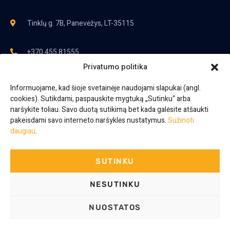
Tinklų g. 7B, Panevėžys, LT-35115
+370 455 81555
Privatumo politika
+370 698 59 602
Informuojame, kad šioje svetainėje naudojami slapukai (angl.
cookies). Sutikdami, paspauskite mygtuką „Sutinku“ arba
+370 610 07 443
naršykite toliau. Savo duotą sutikimą bet kada galėsite atšaukti
pakeisdami savo interneto naršyklės nustatymus.
Sužinoti
daugiau
.
jugis@jugis.lt
SUTINKU
© 2024. Jugis, UAB. Visos teisės saugomos.
NESUTINKU
Sprendimas:
Interplace
NUOSTATOS