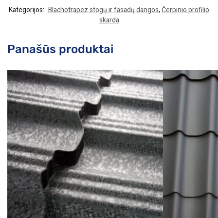
Kategorijos:
Blachotrapez stogų ir fasadų dangos
,
Čerpinio profilio
skarda
Panašūs produktai