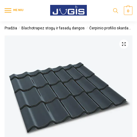
MENIU
0
Pradžia
Blachotrapez stogų ir fasadų dangos
Čerpinio profilio skarda
Če
/
/