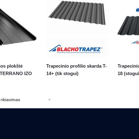
os plokštė
Trapecinio profilio skarda T-
Trapecinio
TERRANO IZO
14+ (tik stogui)
18 (stogui