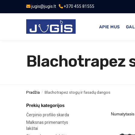
jugis@jugis.lt
+370 455 81555
APIE MUS
GAL
Blachotrapez s
Pradžia
Blachotrapez stogų ir fasadų dangos
/
Prekių kategorijos
Čerpinio profilio skarda
Malksnas primenantys
lakštai