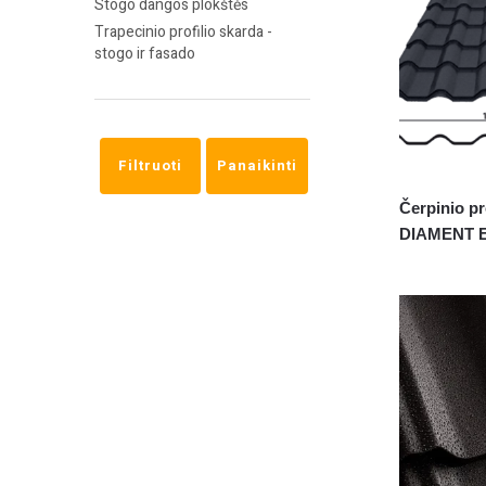
Stogo dangos plokštės
Trapecinio profilio skarda -
stogo ir fasado
Filtruoti
Panaikinti
Čerpinio pr
DIAMENT 