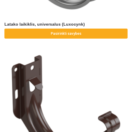
Latako laikiklis, universalus (Luxocynk)
Pasirinkti savybes