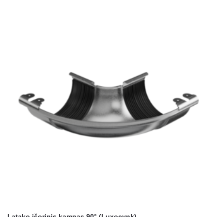
Latako išorinis kampas 90° (Luxocynk)