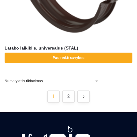
Latako laikiklis, universalus (STAL)
Pasirinkti savybes
1
2