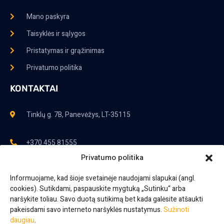
Mano paskyra
Taisyklės ir sąlygos
Pristatymas ir grąžinimas
Privatumo politika
KONTAKTAI
Tinklų g. 7B, Panevėžys, LT-35115
+370 455 81555
Privatumo politika
+370 698 59 602
Informuojame, kad šioje svetainėje naudojami slapukai (angl.
cookies). Sutikdami, paspauskite mygtuką „Sutinku“ arba
+370 610 07 443
naršykite toliau. Savo duotą sutikimą bet kada galėsite atšaukti
pakeisdami savo interneto naršyklės nustatymus.
Sužinoti
daugiau
.