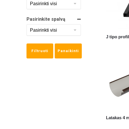
Pasirinkite spalvą
J tipo profi
Filtruoti
Panaikinti
Latakas 4 