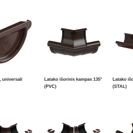
, universali
Latako išorinis kampas 135°
Latako iš
(PVC)
(STAL)