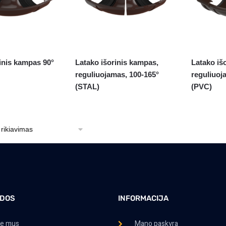
inis kampas 90°
Latako išorinis kampas,
Latako iš
reguliuojamas, 100-165°
reguliuoj
(STAL)
(PVC)
DOS
INFORMACIJA
ie mus
Mano paskyra