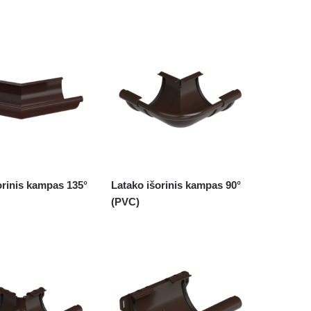
orinis kampas 135°
Latako išorinis kampas 90°
(PVC)