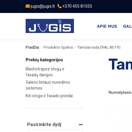
jugis@jugis.lt
+370 455 81555
APIE MUS
GAL
Pradžia
Produkto Spalva
Tamsiai ruda (RAL 8019)
/
/
Tam
Prekių kategorijos
Blachotrapez stogų ir
fasadų dangos
Galeco lietaus nuvedimo
sistemos
Kiti stogo ir fasado priedai
Pasirinkite dydį