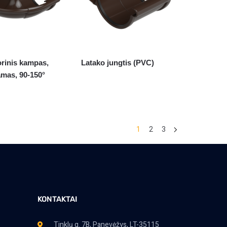
orinis kampas,
Latako jungtis (PVC)
amas, 90-150°
1
2
3
KONTAKTAI
Tinklų g. 7B, Panevėžys, LT-35115