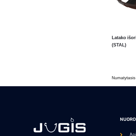
Latako išor
(STAL)
NUORO
Ap