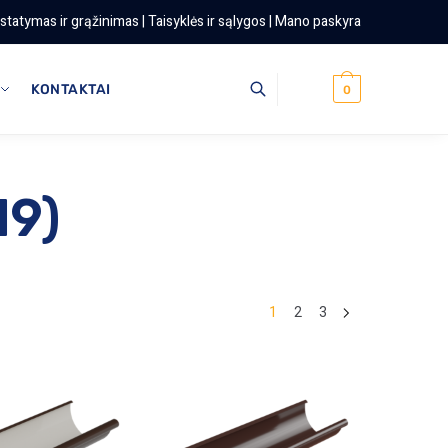
istatymas ir grąžinimas
|
Taisyklės ir sąlygos
|
Mano paskyra
KONTAKTAI
0
19)
1
2
3